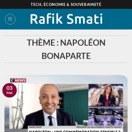
Passer
TECH, ÉCONOMIE & SOUVERAINETÉ
au
contenu
THÈME : NAPOLÉON
BONAPARTE
03
Mai