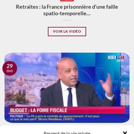
Retraites : la France prisonnière d’une faille
spatio-temporelle…
VOIR LA VIDÉO
29
Oct
VIDÉO
Respect de la vie privée