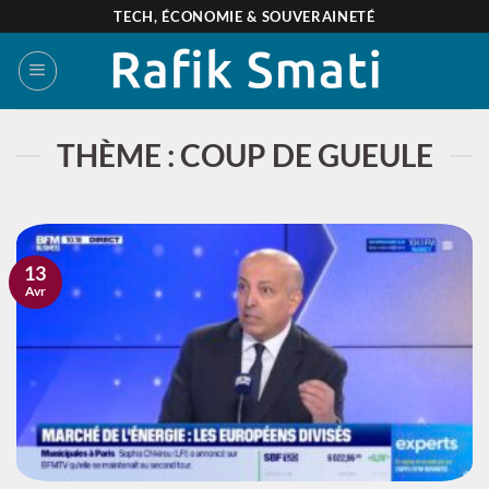
Passer
TECH, ÉCONOMIE & SOUVERAINETÉ
au
contenu
THÈME : COUP DE GUEULE
13
Avr