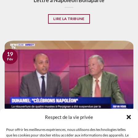
Lettre à Napoléon Bonaparte
LIRE LA TRIBUNE
19
Fév
Respect de la vie privée
VIDÉO
Éloge de Napoléon et de l’histoire de France
Pour offrir les meilleures expériences, nous utilisons des technologies telles
que les cookies pour stocker et/ou accéder aux informations des appareils. Le