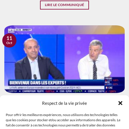
LIRE LE COMMUNIQUÉ
11
Oct
VIDÉO
Respect de la vie privée
Rafik Smati esquisse les contours de son
prochain livre « Le Nouveau Temps »
Pour offrir les meilleures expériences, nous utilisons des technologies telles
que les cookies pour stocker et/ou accéder aux informations des appareils. Le
fait de consentir à ces technologies nous permettra de traiter des données