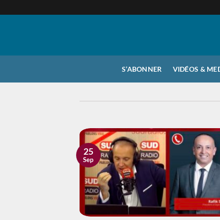
Passer
au
contenu
S’ABONNER
VIDÉOS & ME
25
Sep