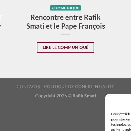
COMMUNIQUÉ
l
Rencontre entre Rafik
w
Smati et le Pape François
LIRE LE COMMUNIQUÉ
CONTACTS
POLITIQUE DE CONFIDENTIALITÉ
Copyright 2026 ©
Rafik Smati
Pour offrir l
pour stocker 
technologies
ou les ID uni