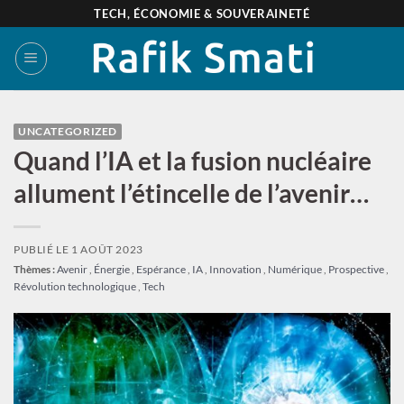
Passer
TECH, ÉCONOMIE & SOUVERAINETÉ
au
contenu
UNCATEGORIZED
Quand l’IA et la fusion nucléaire
allument l’étincelle de l’avenir…
PUBLIÉ LE
1 AOÛT 2023
Thèmes :
Avenir
,
Énergie
,
Espérance
,
IA
,
Innovation
,
Numérique
,
Prospective
,
Révolution technologique
,
Tech