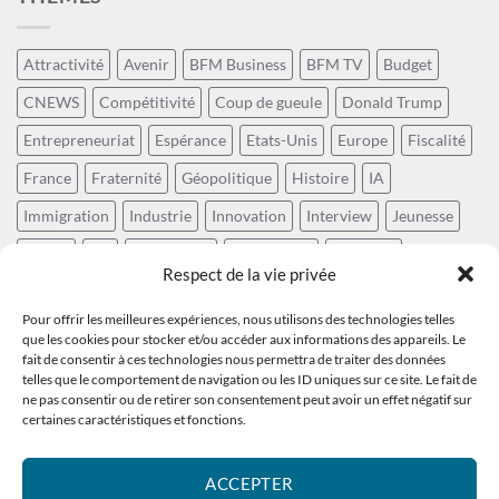
Attractivité
Avenir
BFM Business
BFM TV
Budget
CNEWS
Compétitivité
Coup de gueule
Donald Trump
Entrepreneuriat
Espérance
Etats-Unis
Europe
Fiscalité
France
Fraternité
Géopolitique
Histoire
IA
Immigration
Industrie
Innovation
Interview
Jeunesse
Laïcité
LCI
Numérique
Patriotisme
Politique
Respect de la vie privée
Positivisme
Prospective
Rayonnement de la France
Pour offrir les meilleures expériences, nous utilisons des technologies telles
Récit national
Révolution technologique
Social
que les cookies pour stocker et/ou accéder aux informations des appareils. Le
fait de consentir à ces technologies nous permettra de traiter des données
Souveraineté
Sud Radio
Sécurité
Tech
Technocratie
telles que le comportement de navigation ou les ID uniques sur ce site. Le fait de
ne pas consentir ou de retirer son consentement peut avoir un effet négatif sur
Vivre ensemble
Écologie
Économie
Éducation
Énergie
certaines caractéristiques et fonctions.
ACCEPTER