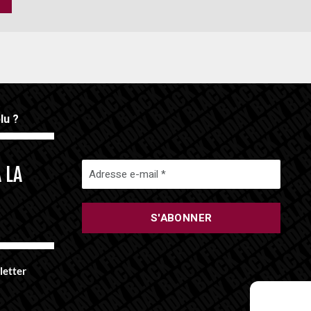
lu ?
 LA
!
letter