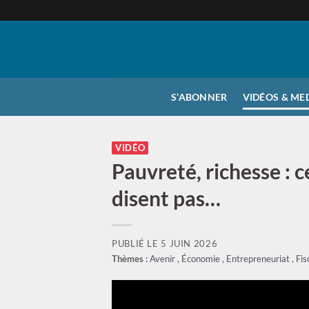
Passer
au
contenu
S’ABONNER
VIDÉOS & ME
VIDÉO
Pauvreté, richesse : c
disent pas…
PUBLIÉ LE
5 JUIN 2026
Thèmes :
Avenir
,
Économie
,
Entrepreneuriat
,
Fis