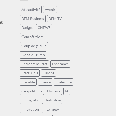
Attractivité
Avenir
BFM Business
BFM TV
es
Budget
CNEWS
Compétitivité
Coup de gueule
Donald Trump
Entrepreneuriat
Espérance
Etats-Unis
Europe
Fiscalité
France
Fraternité
Géopolitique
Histoire
IA
Immigration
Industrie
Innovation
Interview