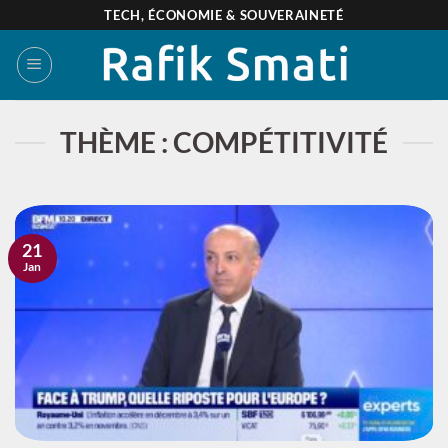
Passer
TECH, ÉCONOMIE & SOUVERAINETÉ
au
contenu
THÈME : COMPÉTITIVITÉ
21
Jan