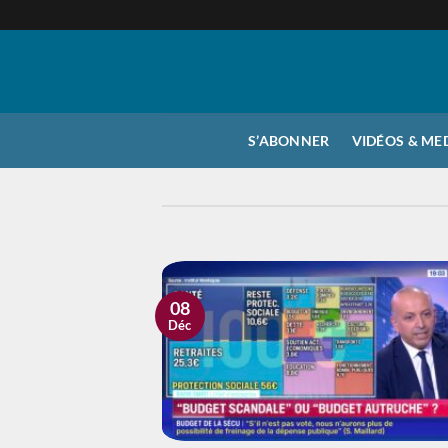
Passer
au
contenu
S’ABONNER
VIDÉOS & ME
08
Déc