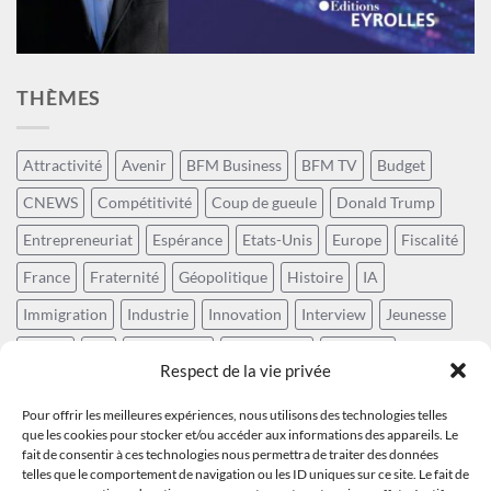
THÈMES
Attractivité
Avenir
BFM Business
BFM TV
Budget
CNEWS
Compétitivité
Coup de gueule
Donald Trump
Entrepreneuriat
Espérance
Etats-Unis
Europe
Fiscalité
France
Fraternité
Géopolitique
Histoire
IA
Immigration
Industrie
Innovation
Interview
Jeunesse
Laïcité
LCI
Numérique
Patriotisme
Politique
Respect de la vie privée
Positivisme
Prospective
Rayonnement de la France
Pour offrir les meilleures expériences, nous utilisons des technologies telles
Récit national
Révolution technologique
Social
que les cookies pour stocker et/ou accéder aux informations des appareils. Le
fait de consentir à ces technologies nous permettra de traiter des données
Souveraineté
Sud Radio
Sécurité
Tech
Technocratie
telles que le comportement de navigation ou les ID uniques sur ce site. Le fait de