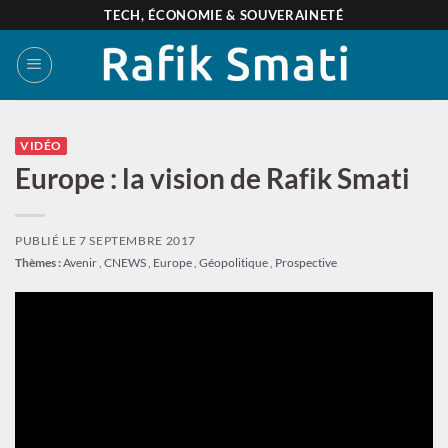
Passer
TECH, ÉCONOMIE & SOUVERAINETÉ
au
contenu
VIDÉO
Europe : la vision de Rafik Smati
PUBLIÉ LE
7 SEPTEMBRE 2017
Thèmes :
Avenir
,
CNEWS
,
Europe
,
Géopolitique
,
Prospective