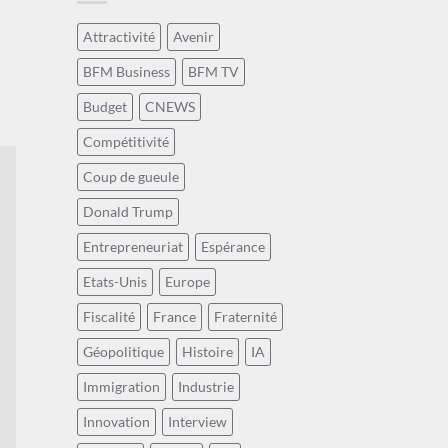
Attractivité
Avenir
BFM Business
BFM TV
Budget
CNEWS
Compétitivité
Coup de gueule
Donald Trump
Entrepreneuriat
Espérance
Etats-Unis
Europe
Fiscalité
France
Fraternité
Géopolitique
Histoire
IA
Immigration
Industrie
Innovation
Interview