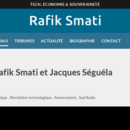
TECH, ÉCONOMIE & SOUVERAINETÉ
DIAS
TRIBUNES
ACTUALITÉ
BIOGRAPHIE
CONTACT
afik Smati et Jacques Séguéla
ique
,
Révolution technologique
,
Souveraineté
,
Sud Radio