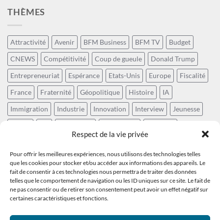
THÈMES
Attractivité
Avenir
BFM Business
BFM TV
Budget
CNEWS
Compétitivité
Coup de gueule
Donald Trump
Entrepreneuriat
Espérance
Etats-Unis
Europe
Fiscalité
France
Fraternité
Géopolitique
Histoire
IA
Immigration
Industrie
Innovation
Interview
Jeunesse
Laïcité
LCI
Numérique
Patriotisme
Politique
Respect de la vie privée
Positivisme
Prospective
Rayonnement de la France
Pour offrir les meilleures expériences, nous utilisons des technologies telles
Récit national
Révolution technologique
Social
que les cookies pour stocker et/ou accéder aux informations des appareils. Le
fait de consentir à ces technologies nous permettra de traiter des données
Souveraineté
Sud Radio
Sécurité
Tech
Technocratie
telles que le comportement de navigation ou les ID uniques sur ce site. Le fait de
ne pas consentir ou de retirer son consentement peut avoir un effet négatif sur
Vivre ensemble
Écologie
Économie
Éducation
Énergie
certaines caractéristiques et fonctions.