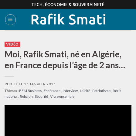
Passer
TECH, ÉCONOMIE & SOUVERAINETÉ
au
contenu
VIDÉO
Moi, Rafik Smati, né en Algérie,
en France depuis l’âge de 2 ans…
PUBLIÉ LE
15 JANVIER 2015
Thèmes :
BFM Business
,
Espérance
,
Interview
,
Laïcité
,
Patriotisme
,
Récit
national
,
Religion
,
Sécurité
,
Vivre ensemble