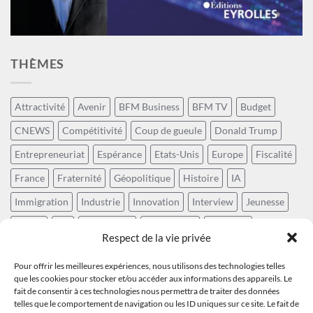
THÈMES
Attractivité
Avenir
BFM Business
BFM TV
Budget
CNEWS
Compétitivité
Coup de gueule
Donald Trump
Entrepreneuriat
Espérance
Etats-Unis
Europe
Fiscalité
France
Fraternité
Géopolitique
Histoire
IA
Immigration
Industrie
Innovation
Interview
Jeunesse
Laïcité
LCI
Numérique
Patriotisme
Politique
Respect de la vie privée
Positivisme
Prospective
Rayonnement de la France
Pour offrir les meilleures expériences, nous utilisons des technologies telles
Récit national
Révolution technologique
Social
que les cookies pour stocker et/ou accéder aux informations des appareils. Le
fait de consentir à ces technologies nous permettra de traiter des données
Souveraineté
Sud Radio
Sécurité
Tech
Technocratie
telles que le comportement de navigation ou les ID uniques sur ce site. Le fait de