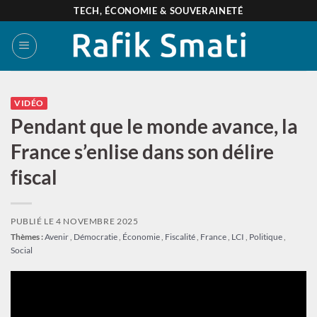
Passer
TECH, ÉCONOMIE & SOUVERAINETÉ
au
contenu
VIDÉO
Pendant que le monde avance, la
France s’enlise dans son délire
fiscal
PUBLIÉ LE
4 NOVEMBRE 2025
Thèmes :
Avenir
,
Démocratie
,
Économie
,
Fiscalité
,
France
,
LCI
,
Politique
,
Social