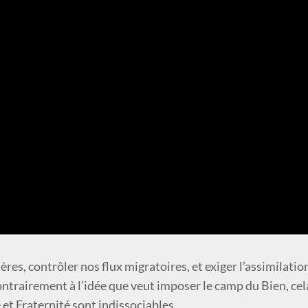
res, contrôler nos flux migratoires, et exiger l’assimilation
contrairement à l’idée que veut imposer le camp du Bien, cel
 et Fraternité sont indissociables.