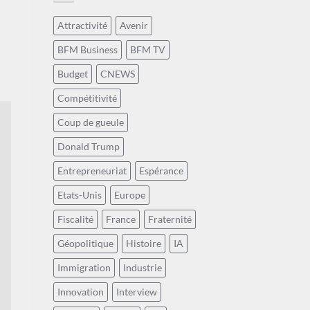
Attractivité
Avenir
BFM Business
BFM TV
Budget
CNEWS
Compétitivité
Coup de gueule
Donald Trump
Entrepreneuriat
Espérance
Etats-Unis
Europe
Fiscalité
France
Fraternité
Géopolitique
Histoire
IA
Immigration
Industrie
Innovation
Interview