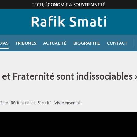
TECH, ÉCONOMIE & SOUVERAINETÉ
DIAS
TRIBUNES
ACTUALITÉ
BIOGRAPHIE
CONTACT
et Fraternité sont indissociables 
ïcité
,
Récit national
,
Sécurité
,
Vivre ensemble