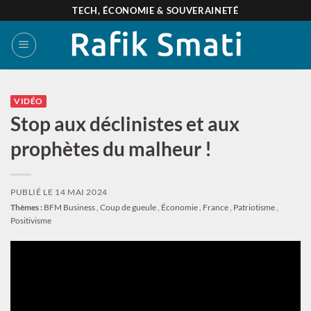
Passer
TECH, ÉCONOMIE & SOUVERAINETÉ
au
contenu
VIDÉO
Stop aux déclinistes et aux
prophètes du malheur !
PUBLIÉ LE
14 MAI 2024
Thèmes :
BFM Business
,
Coup de gueule
,
Économie
,
France
,
Patriotisme
,
Positivisme