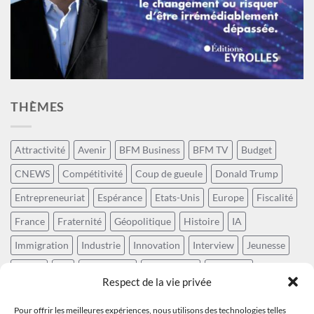
THÈMES
Attractivité
Avenir
BFM Business
BFM TV
Budget
CNEWS
Compétitivité
Coup de gueule
Donald Trump
Entrepreneuriat
Espérance
Etats-Unis
Europe
Fiscalité
France
Fraternité
Géopolitique
Histoire
IA
Immigration
Industrie
Innovation
Interview
Jeunesse
Laïcité
LCI
Numérique
Patriotisme
Politique
Respect de la vie privée
Positivisme
Prospective
Rayonnement de la France
Pour offrir les meilleures expériences, nous utilisons des technologies telles