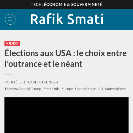
Passer
TECH, ÉCONOMIE & SOUVERAINETÉ
au
contenu
VIDÉO
Élections aux USA : le choix entre
l’outrance et le néant
PUBLIÉ LE
1 NOVEMBRE 2024
Thèmes :
Donald Trump
,
Etats-Unis
,
Europe
,
Géopolitique
,
LCI
,
Souveraineté