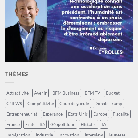
THÈMES
Attractivité
Avenir
BFM Business
BFM TV
Budget
CNEWS
Compétitivité
Coup de gueule
Donald Trump
Entrepreneuriat
Espérance
Etats-Unis
Europe
Fiscalité
France
Fraternité
Géopolitique
Histoire
IA
Immigration
Industrie
Innovation
Interview
Jeunesse